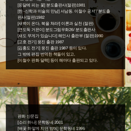
[응달에 피는 꽃] 분도출판사(절판)1981
[한 -신학과 미술의 만남] 서남동. 이철수 공저 / 분도출
판사(절판)1982
[새벽이 온다, 북을 쳐라!] 이론과 실천 (절판)
[큰도둑 거믄이] 분도그림우화26/ 분도출판사
[새도 무게가 있습니다] 해인사 출판부 (절판)1990
[고호 전기] 웅진 출판 1987
[김홍도 전기] 웅진 출판 1987 등이 있다.
그 밖에 편집 번역한 책들이 있고,
[이철수 판화 달력] 등이 해마다 출판되고 있다.
판화 산문집
[소리 하나] 문학동네 2001
[배꽃 하얗게 지던 밤에] 문학동네 1996