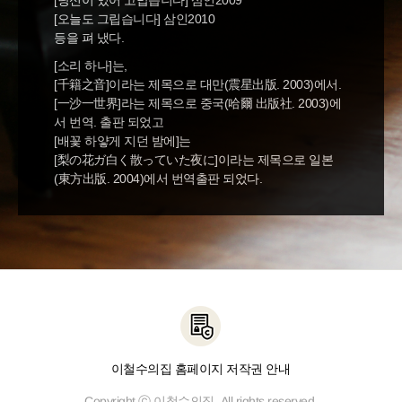
[당신이 있어 고맙습니다] 삼인2009
[오늘도 그립습니다] 삼인2010
등을 펴 냈다.
[소리 하나]는,
[千籍之音]이라는 제목으로 대만(震星出版. 2003)에서.
[一沙一世界]라는 제목으로 중국(哈爾 出版社. 2003)에
서 번역. 출판 되었고
[배꽃 하얗게 지던 밤에]는
[梨の花ガ白く散っていた夜に]이라는 제목으로 일본
(東方出版. 2004)에서 번역출판 되었다.
이철수의집 홈페이지 저작권 안내
Copyright ⓒ 이철수의집. All rights reserved.