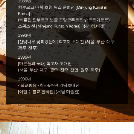
1989년
함부르크 대학 초청 독일 순회전 [Min-jung Kunst in
Korea]
(베를린.함부르크.보쿰.프랑크푸르트.슈르트가르트)
스위스 전 [Min-jung Kunst in Korea] (취리히.바젤)
1993년
[산벚나무 꽃피었는데] 학고재 초대전 (서울. 부산. 대구.
광주. 전주)
1995년
[마른풀의 노래] 학고재 초대전
(서울. 부산. 대구. 광주. 전주. 천안. 원주. 제주)
1996년
<불교방송> 창사6주년 기념초대전
[이철수 불교 판화전] (서남 미술관)