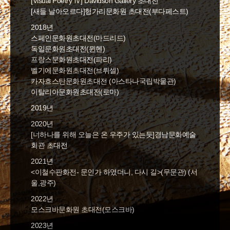
[Visual Poetry Ⅳ] Davidson Gallery 초대전
[새들 날아오르다]헝가리문화원 초대전(부다페스트)
2018년
스페인문화원초대전(마드리드)
독일문화원초대전(뮌헨)
프랑스문화원초대전(파리)
벨기에문화원초대전(브뤼셀)
카자흐스탄문화원초대전 (아스타나국립박물관)
이탈리아문화원초대전(로마)
2019년
2020년
[너하나를 위해 오늘은 온 우주가 있는듯]경남문화예술
회관 초대전
2021년
<이철수판화전- 문인가 하였더니, 다시 길>(무문관) (서
울,광주)
2022년
모스크바문화원 초대전(모스크바)
2023년