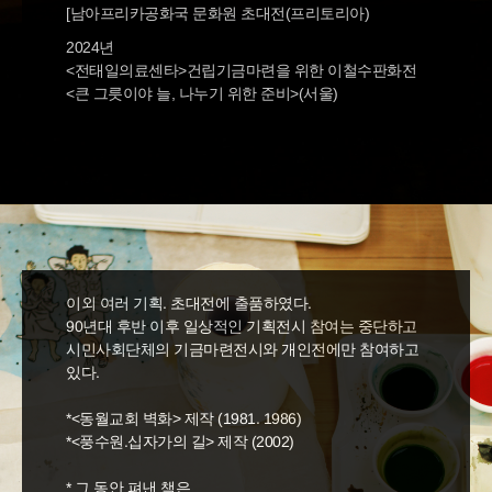
[남아프리카공화국 문화원 초대전(프리토리아)
2024년
<전태일의료센타>건립기금마련을 위한 이철수판화전
<큰 그릇이야 늘, 나누기 위한 준비>(서울)
이외 여러 기획. 초대전에 출품하였다.
90년대 후반 이후 일상적인 기획전시 참여는 중단하고
시민사회단체의 기금마련전시와 개인전에만 참여하고
있다.
*<동월교회 벽화> 제작 (1981. 1986)
*<풍수원.십자가의 길> 제작 (2002)
* 그 동안 펴낸 책은