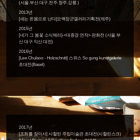
(서울.부산.대구.전주.청주.강릉.)
2013년
[새는 온몸으로 난다]오백장군갤러리기획전(제주)
2015년
[네가 그 봄꽃 소식해라]-<대종경 연작> 판화전 (서울.부
산.대구.익산.대전)
2016년
[Lee Chulsoo - Holzschnitt] 스위스 So gung kunstgalerie
초대전(Basel)
2017년
[조화를 찾아서] 사할린 주립미술관 초대전(사할린스크)