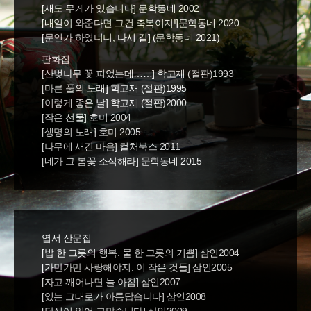
[새도 무게가 있습니다] 문학동네 2002
[내일이 와준다면 그건 축복이지!]문학동네 2020
[문인가 하였더니, 다시 길] (문학동네 2021)
판화집
[산벚나무 꽃 피었는데……] 학고재 (절판)1993
[마른 풀의 노래] 학고재 (절판)1995
[이렇게 좋은 날] 학고재 (절판)2000
[작은 선물] 호미 2004
[생명의 노래] 호미 2005
[나무에 새긴 마음] 컬처북스 2011
[네가 그 봄꽃 소식해라] 문학동네 2015
엽서 산문집
[밥 한 그릇의 행복. 물 한 그릇의 기쁨] 삼인2004
[가만가만 사랑해야지. 이 작은 것들] 삼인2005
[자고 깨어나면 늘 아침] 삼인2007
[있는 그대로가 아름답습니다] 삼인2008