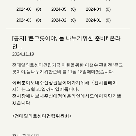
2024-06
(0)
2024-05
(0)
2024-04
(0)
2024-03
(0)
2024-02
(0)
2024-01
(0)
[공지] '큰그릇이야, 늘 나누기위한 준비!' 온라
인...
2024.11.19
전태일의료센터건립기금 마련을위한
이철수 판화전 '큰그
릇이야,늘나누기위한준비'를 11월 18일에마쳤습니다.
여러분이보내주신성원을이어가기위해〈전시홈페이
지〉는12월 31일까지열어둡니다.
전시장에서보내주신애정이온라인에서도이어지면기쁘
겠습니다.
<전태일의료센터건립위원회>​