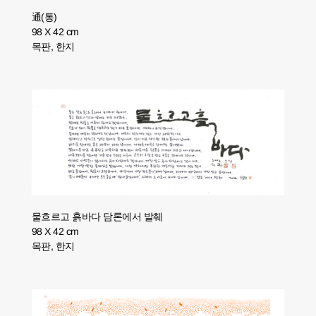
通(통)
98 X 42 cm
목판, 한지
물흐르고 흙바다 담론에서 발췌
98 X 42 cm
목판, 한지