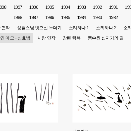
998
1997
1996
1995
1994
1993
1992
1991
19
1988
1987
1986
1985
1984
1983
1982
 연작
성철스님 벗으신 누더기
소리하나 1
소리하나 2
소리
긴 메모 - 신효범
사랑 연작
참된 행복
풍수원 십자가의 길