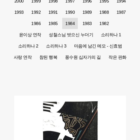
2000
1999
1998
1997
1996
1995
1994
1993
1992
1991
1990
1989
1988
1987
1986
1985
1984
1983
1982
윤이상 연작
성철스님 벗으신 누더기
소리하나 1
소리하나 2
소리하나 3
마음에 남긴 메모 - 신효범
사랑 연작
참된 행복
풍수원 십자가의 길
작은 판화