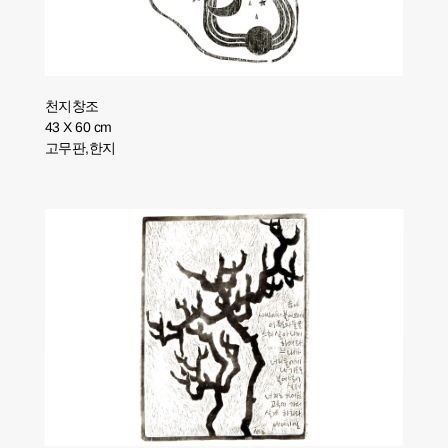
천지창조
43 X 60 cm
고무판,한지